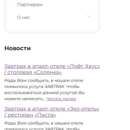
Партнерам
О нас
Новости
Завтрак в апарт-отеле «Лофт Хаус»
/ столовая «Солянка»
Рады Вам сообщить, в нашем отеле
появилась услуга ЗАВТРАК. Чтобы
воспользоваться данной услугой Вы
:
можете написать...
Читать далее
Завтрак
Завтрак в апарт-отеле «Эко-отель»
в
/ ресторан «Паста»
апарт-
отеле
Рады Вам сообщить, в нашем отеле
«Лофт
появилась услуга ЗАВТРАК. Чтобы