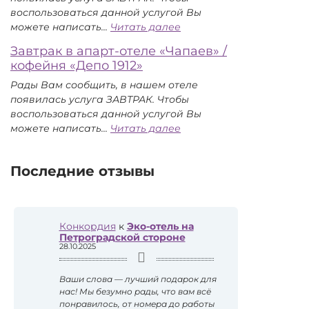
Хаус»
воспользоваться данной услугой Вы
/
:
можете написать...
Читать далее
столовая
Завтрак
«Солянка»
Завтрак в апарт-отеле «Чапаев» /
в
кофейня «Депо 1912»
апарт-
отеле
Рады Вам сообщить, в нашем отеле
«Эко-
появилась услуга ЗАВТРАК. Чтобы
отель»
воспользоваться данной услугой Вы
/
:
можете написать...
Читать далее
ресторан
Завтрак
«Паста»
в
апарт-
Последние отзывы
отеле
«Чапаев»
/
кофейня
Конкордия
к
Эко-отель на
«Депо
Петроградской стороне
1912»
28.10.2025
Ваши слова — лучший подарок для
нас! Мы безумно рады, что вам всё
понравилось, от номера до работы