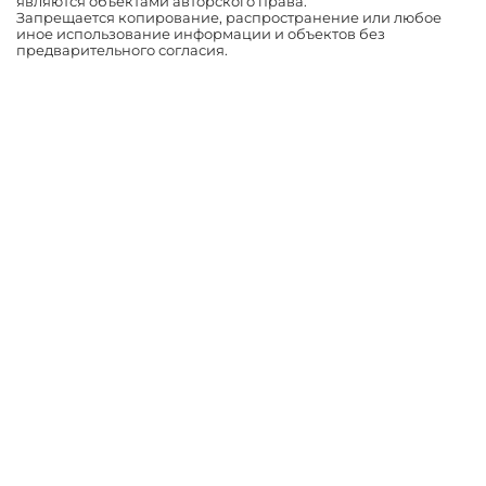
являются объектами авторского права.
Запрещается копирование, распространение или любое
иное использование информации и объектов без
предварительного согласия.
Оптимизировано Серафинит - Акселератор
Включает высокую скорость сайта, чтобы быть привлекательным
для людей и поисковых систем.