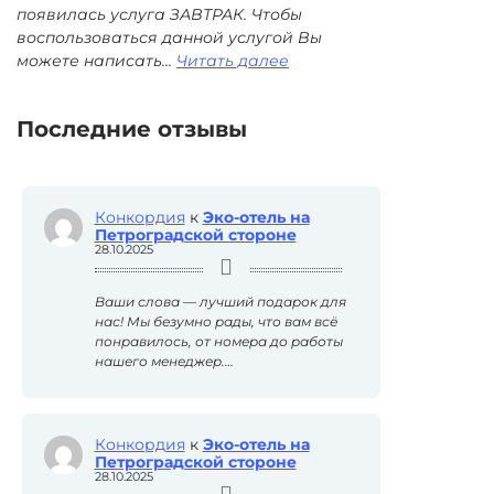
«Эко-
появилась услуга ЗАВТРАК. Чтобы
отель»
воспользоваться данной услугой Вы
/
:
можете написать...
Читать далее
ресторан
Завтрак
«Паста»
в
апарт-
Последние отзывы
отеле
«Чапаев»
/
кофейня
Конкордия
к
Эко-отель на
«Депо
Петроградской стороне
1912»
28.10.2025
Ваши слова — лучший подарок для
нас! Мы безумно рады, что вам всё
понравилось, от номера до работы
нашего менеджер.…
Конкордия
к
Эко-отель на
Петроградской стороне
28.10.2025