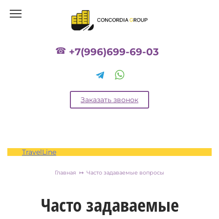
Перейти
к
содержанию
+7(996)699-69-03
Заказать звонок
TravelLine
Главная
Часто задаваемые вопросы
Часто задаваемые