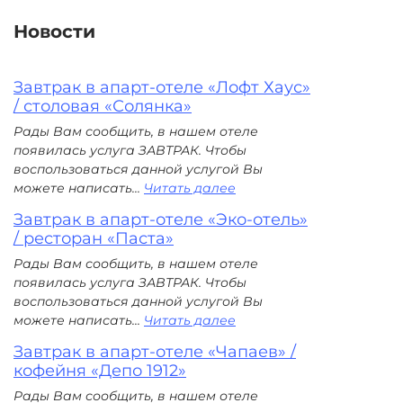
Новости
Завтрак в апарт-отеле «Лофт Хаус»
/ столовая «Солянка»
Рады Вам сообщить, в нашем отеле
появилась услуга ЗАВТРАК. Чтобы
воспользоваться данной услугой Вы
:
можете написать...
Читать далее
Завтрак
Завтрак в апарт-отеле «Эко-отель»
в
/ ресторан «Паста»
апарт-
отеле
Рады Вам сообщить, в нашем отеле
«Лофт
появилась услуга ЗАВТРАК. Чтобы
Хаус»
воспользоваться данной услугой Вы
/
:
можете написать...
Читать далее
столовая
Завтрак
«Солянка»
Завтрак в апарт-отеле «Чапаев» /
в
кофейня «Депо 1912»
апарт-
отеле
Рады Вам сообщить, в нашем отеле